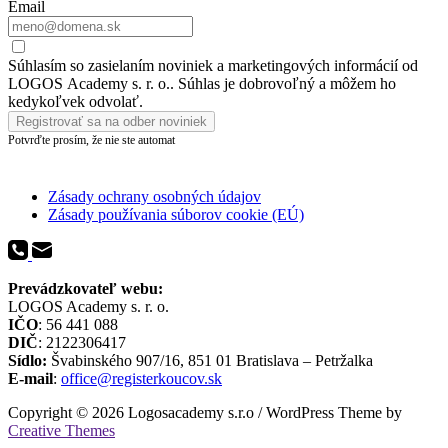
Email
Súhlasím so zasielaním noviniek a marketingových informácií od
LOGOS Academy s. r. o.. Súhlas je dobrovoľný a môžem ho
kedykoľvek odvolať.
Registrovať sa na odber noviniek
Potvrďte prosím, že nie ste automat
Zásady ochrany osobných údajov
Zásady používania súborov cookie (EÚ)
Prevádzkovateľ webu:
LOGOS Academy s. r. o.
IČO
: 56 441 088
DIČ
: 2122306417
Sídlo:
Švabinského 907/16, 851 01 Bratislava – Petržalka
E-mail
:
office@registerkoucov.sk
Copyright © 2026 Logosacademy s.r.o / WordPress Theme by
Creative Themes