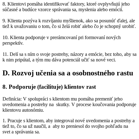
8. Klientovi pomáha identifikovať faktory, ktoré ovplyvňujú jeho
súčasné a budúce vzorce správania sa, myslenia alebo emócií.
9. Klienta pozýva k rozvíjaniu myšlienok, ako sa posunúť ďalej, ale
tiež k uvažovaniu o tom, čo si želá robiť alebo čo je schopný urobiť.
10. Klienta podporuje v prerámcovaní pri formovaní nových
perspektív.
11. Delí sa s ním o svoje postrehy, názory a emócie, bez toho, aby sa
k nim pripútal, a tým mu dáva potenciál učiť sa nové veci.
D. Rozvoj učenia sa a osobnostného rastu
8. Podporuje (facilituje) klientov rast
Definícia: V spolupráci s klientom mu pomáha premeniť jeho
uvedomenia a postrehy na skutky. V procese koučovania podporuje
klientovu autonómiu.
1. Pracuje s klientom, aby integroval nové uvedomenia a postrehy a
tiež to, čo sa už naučil, a aby to preniesol do svojho pohľadu na
svet a správania sa.