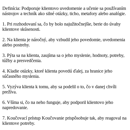
Definícia: Podporuje klientovo uvedomenie a učenie sa používaním
nástrojov a techník ako silné otázky, ticho, metafory alebo analógie.
1. Pri rozhodovaní sa, čo by bolo najužitočnejšie, berie do úvahy
klientove skúsenosti.
2. Na klienta je náročný, aby vzbudil jeho povedomie, uvedomenia
alebo postrehy.
3. Pýta sa na klienta, zaujíma sa o jeho myslenie, hodnoty, potreby,
túžby a presvedčenia.
4. Kladie otázky, ktoré klienta povedú ďalej, za hranice jeho
súčasného myslenia.
5. Vyzýva klienta k tomu, aby sa podelil o to, čo v danej chvíli
prežíva.
6. Všíma si, čo na neho funguje, aby podporil klientovo jeho
napredovanie.
7. Koučovací prístup Koučovanie prispôsobuje tak, aby reagoval na
klientove potreby.