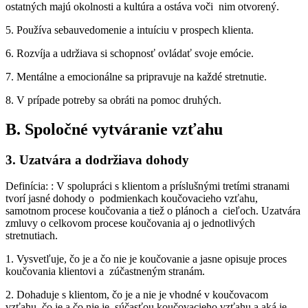
ostatných majú okolnosti a kultúra a ostáva voči nim otvorený.
5. Používa sebauvedomenie a intuíciu v prospech klienta.
6. Rozvíja a udržiava si schopnosť ovládať svoje emócie.
7. Mentálne a emocionálne sa pripravuje na každé stretnutie.
8. V prípade potreby sa obráti na pomoc druhých.
B. Spoločné vytváranie vzťahu
3. Uzatvára a dodržiava dohody
Definícia: : V spolupráci s klientom a príslušnými tretími stranami
tvorí jasné dohody o podmienkach koučovacieho vzťahu,
samotnom procese koučovania a tiež o plánoch a cieľoch. Uzatvára
zmluvy o celkovom procese koučovania aj o jednotlivých
stretnutiach.
1. Vysvetľuje, čo je a čo nie je koučovanie a jasne opisuje proces
koučovania klientovi a zúčastneným stranám.
2. Dohaduje s klientom, čo je a nie je vhodné v koučovacom
vzťahu, čo je a čo nie je súčasťou koučovacieho vzťahu a aká je