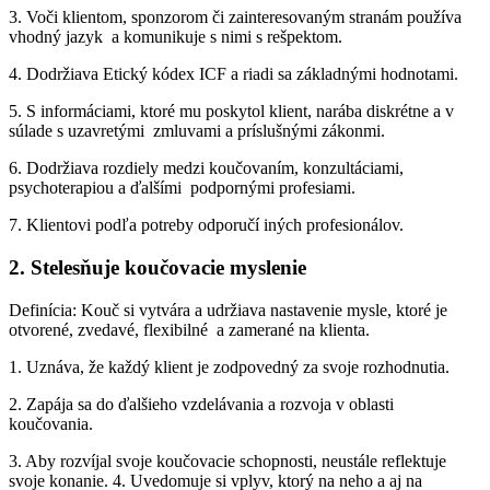
3. Voči klientom, sponzorom či zainteresovaným stranám používa
vhodný jazyk a komunikuje s nimi s rešpektom.
4. Dodržiava Etický kódex ICF a riadi sa základnými hodnotami.
5. S informáciami, ktoré mu poskytol klient, narába diskrétne a v
súlade s uzavretými zmluvami a príslušnými zákonmi.
6. Dodržiava rozdiely medzi koučovaním, konzultáciami,
psychoterapiou a ďalšími podpornými profesiami.
7. Klientovi podľa potreby odporučí iných profesionálov.
2. Stelesňuje koučovacie myslenie
Definícia: Kouč si vytvára a udržiava nastavenie mysle, ktoré je
otvorené, zvedavé, flexibilné a zamerané na klienta.
1. Uznáva, že každý klient je zodpovedný za svoje rozhodnutia.
2. Zapája sa do ďalšieho vzdelávania a rozvoja v oblasti
koučovania.
3. Aby rozvíjal svoje koučovacie schopnosti, neustále reflektuje
svoje konanie. 4. Uvedomuje si vplyv, ktorý na neho a aj na