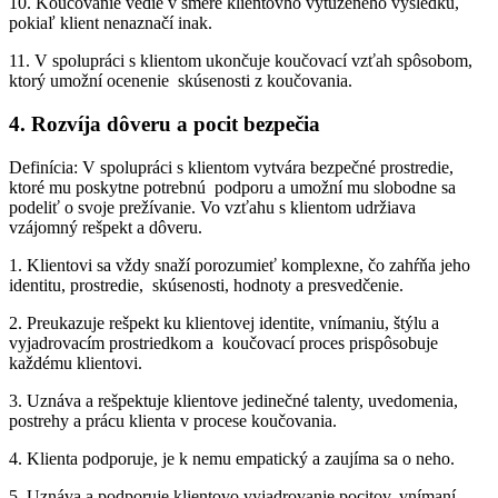
10. Koučovanie vedie v smere klientovho vytúženého výsledku,
pokiaľ klient nenaznačí inak.
11. V spolupráci s klientom ukončuje koučovací vzťah spôsobom,
ktorý umožní ocenenie skúsenosti z koučovania.
4. Rozvíja dôveru a pocit bezpečia
Definícia: V spolupráci s klientom vytvára bezpečné prostredie,
ktoré mu poskytne potrebnú podporu a umožní mu slobodne sa
podeliť o svoje prežívanie. Vo vzťahu s klientom udržiava
vzájomný rešpekt a dôveru.
1. Klientovi sa vždy snaží porozumieť komplexne, čo zahŕňa jeho
identitu, prostredie, skúsenosti, hodnoty a presvedčenie.
2. Preukazuje rešpekt ku klientovej identite, vnímaniu, štýlu a
vyjadrovacím prostriedkom a koučovací proces prispôsobuje
každému klientovi.
3. Uznáva a rešpektuje klientove jedinečné talenty, uvedomenia,
postrehy a prácu klienta v procese koučovania.
4. Klienta podporuje, je k nemu empatický a zaujíma sa o neho.
5. Uznáva a podporuje klientovo vyjadrovanie pocitov, vnímaní,