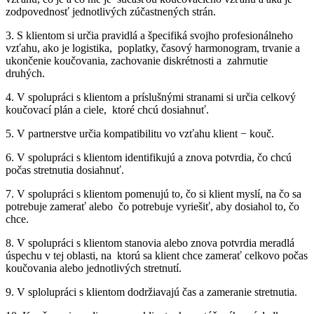
zodpovednosť jednotlivých zúčastnených strán.
3. S klientom si určia pravidlá a špecifiká svojho profesionálneho
vzťahu, ako je logistika, poplatky, časový harmonogram, trvanie a
ukončenie koučovania, zachovanie diskrétnosti a zahrnutie
druhých.
4. V spolupráci s klientom a príslušnými stranami si určia celkový
koučovací plán a ciele, ktoré chcú dosiahnuť.
5. V partnerstve určia kompatibilitu vo vzťahu klient − kouč.
6. V spolupráci s klientom identifikujú a znova potvrdia, čo chcú
počas stretnutia dosiahnuť.
7. V spolupráci s klientom pomenujú to, čo si klient myslí, na čo sa
potrebuje zamerať alebo čo potrebuje vyriešiť, aby dosiahol to, čo
chce.
8. V spolupráci s klientom stanovia alebo znova potvrdia meradlá
úspechu v tej oblasti, na ktorú sa klient chce zamerať celkovo počas
koučovania alebo jednotlivých stretnutí.
9. V splolupráci s klientom dodržiavajú čas a zameranie stretnutia.