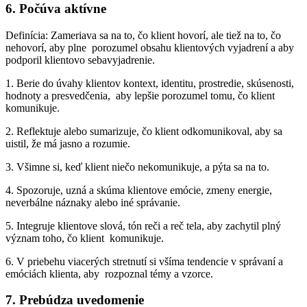
6. Počúva aktívne
Definícia: Zameriava sa na to, čo klient hovorí, ale tiež na to, čo
nehovorí, aby plne porozumel obsahu klientových vyjadrení a aby
podporil klientovo sebavyjadrenie.
1. Berie do úvahy klientov kontext, identitu, prostredie, skúsenosti,
hodnoty a presvedčenia, aby lepšie porozumel tomu, čo klient
komunikuje.
2. Reflektuje alebo sumarizuje, čo klient odkomunikoval, aby sa
uistil, že má jasno a rozumie.
3. Všimne si, keď klient niečo nekomunikuje, a pýta sa na to.
4. Spozoruje, uzná a skúma klientove emócie, zmeny energie,
neverbálne náznaky alebo iné správanie.
5. Integruje klientove slová, tón reči a reč tela, aby zachytil plný
význam toho, čo klient komunikuje.
6. V priebehu viacerých stretnutí si všíma tendencie v správaní a
emóciách klienta, aby rozpoznal témy a vzorce.
7. Prebúdza uvedomenie