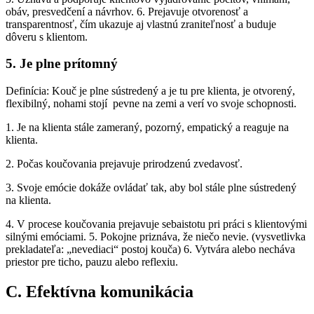
obáv, presvedčení a návrhov. 6. Prejavuje otvorenosť a
transparentnosť, čím ukazuje aj vlastnú zraniteľnosť a buduje
dôveru s klientom.
5. Je plne prítomný
Definícia: Kouč je plne sústredený a je tu pre klienta, je otvorený,
flexibilný, nohami stojí pevne na zemi a verí vo svoje schopnosti.
1. Je na klienta stále zameraný, pozorný, empatický a reaguje na
klienta.
2. Počas koučovania prejavuje prirodzenú zvedavosť.
3. Svoje emócie dokáže ovládať tak, aby bol stále plne sústredený
na klienta.
4. V procese koučovania prejavuje sebaistotu pri práci s klientovými
silnými emóciami. 5. Pokojne priznáva, že niečo nevie. (vysvetlivka
prekladateľa: „nevediaci“ postoj kouča) 6. Vytvára alebo necháva
priestor pre ticho, pauzu alebo reflexiu.
C. Efektívna komunikácia